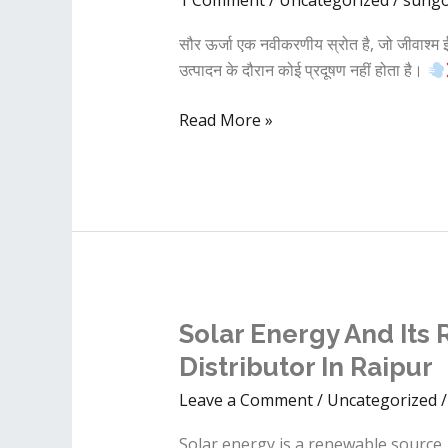
और
हरित
सौर ऊर्जा एक नवीकरणीय स्रोत है, जो जीवाश्म 
पर्यावरण
उत्पादन के दौरान कोई प्रदूषण नहीं होता है।
में
इसकी
Read More »
भूमिका
|
Sungo
Power
Top
Solar
distributor
in
Solar
Solar Energy And Its 
raipur
Energy
Distributor In Raipur
and
Leave a Comment
/
Uncategorized
Its
Role
Solar energy is a renewable source,