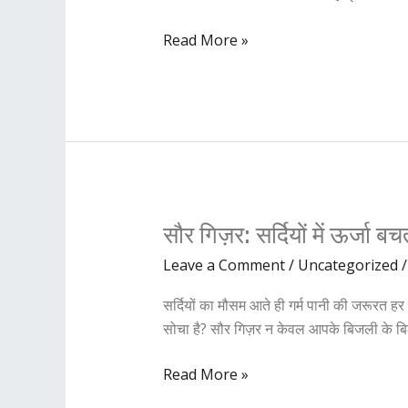
धान…
कब
Read More »
मनाया
जाएगा
‘छेरछेरा’
पर्व
सौर
सौर गिज़र: सर्दियों में ऊर्ज
गिज़र:
Leave a Comment
/
Uncategorized
सर्दियों
में
सर्दियों का मौसम आते ही गर्म पानी की जरूरत हर 
ऊर्जा
सोचा है? सौर गिज़र न केवल आपके बिजली के बि
बचत
का
Read More »
अनमोल