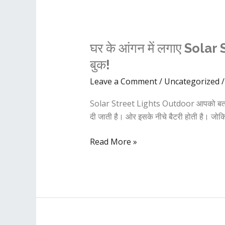
घर
घर के आंगन में लगाए Sol
के
बुक!
आंगन
Leave a Comment
/
Uncategorized
में
लगाए
Solar Street Lights Outdoor आपको बता दें
Solar
दी जाती है। ओर इसके नीचे बैटरी होती है। जोकि
Street
Lights
Read More »
|
best
solar
distributor
Sungo
Power