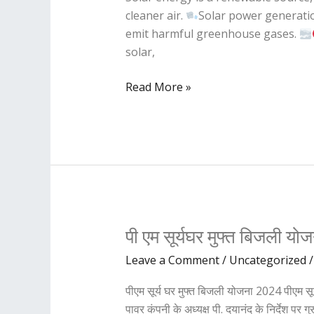
in
cleaner air.
Solar power generati
Greener
emit harmful greenhouse gases.
Environment
solar,
|
Sungo
Read More »
Power
|
best
solar
distributor
in
raipur
पी
पी एम सूर्यघर मुफ्त बिजली य
एम
Leave a Comment
/
Uncategorized
सूर्यघर
मुफ्त
पीएम सूर्य घर मुफ्त बिजली योजना 2024 पीएम सूर
बिजली
पावर कंपनी के अध्यक्ष पी. दयानंद के निर्देश पर ग