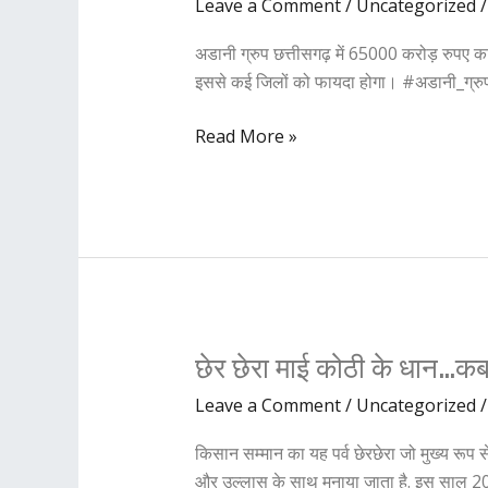
Leave a Comment
/
Uncategorized
65000
करोड़
अडानी ग्रुप छत्तीसगढ़ में 65000 करोड़ रुपए क
रुपए
इससे कई जिलों को फायदा होगा। #अडानी_ग्रुप 
निवेश
करेगा
Read More »
अडानी
ग्रुप,
इन
जिलों
को
फायदा
छेर
छेर छेरा माई कोठी के धान…कब 
छेरा
Leave a Comment
/
Uncategorized
माई
कोठी
किसान सम्मान का यह पर्व छेरछेरा जो मुख्य रूप से 
के
और उल्लास के साथ मनाया जाता है. इस साल 2025 