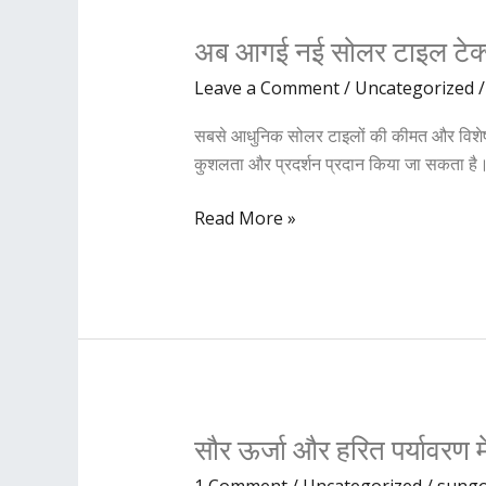
से
करे
अब
अब आगई नई सोलर टाइल टेक्नो
बुक!
आगई
Leave a Comment
/
Uncategorized
नई
सोलर
सबसे आधुनिक सोलर टाइलों की कीमत और विशेषताएं
टाइल
कुशलता और प्रदर्शन प्रदान किया जा सकता है।
टेक्नोलॉजी
जिसके
Read More »
बाद
नहीं
रहेगी
बड़े
सोलर
पैनल
लगवाने
की
सौर
सौर ऊर्जा और हरित पर्याव
जरुरत
ऊर्जा
1 Comment
/
Uncategorized
/
sung