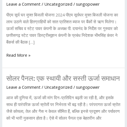
Leave a Comment
/
Uncategorized
/
sungopower
मुफ्त
बिजली
पीएम सूर्य घर मुफ्त बिजली योजना 2024 पीएम सूर्यघर मुफ्त बिजली योजना का
योजना
लाभ उठाने वाले हितग्राहियों को सात प्रतिशत ब्याज पर बैंकों से ऋण मिलेगा।
के
ऊर्जा सचिव व स्टेट पावर कंपनी के अध्यक्ष पी. दयानंद के निर्देश पर गुरुवार को
तहत
छत्तीसगढ़ स्टेट पावर डिस्ट्रीब्यूशन कंपनी के प्रबंध निदेशक भीमसिंह कंवर ने
कितने
बैंकर्स की बैठक […]
प्रतिशत
ब्याज
Read More »
पर
ऋण
मिलता
सोलर
सोलर पैनल: एक स्थायी और सस्ती ऊर्जा समाधान
है
पैनल:
Leave a Comment
/
Uncategorized
/
sungopower
एक
आज की दुनिया में, ऊर्जा की मांग दिन-प्रतिदिन बढ़ती जा रही है, और इसके
स्थायी
साथ ही पारंपरिक ऊर्जा स्रोतों पर निर्भरता भी बढ़ रही है। परंपरागत ऊर्जा स्रोत
और
जैसे कोयला, तेल और गैस न केवल सीमित हैं, बल्कि इनसे प्रदूषण और पर्यावरण
सस्ती
को भी भारी नुकसान होता है। ऐसे में सोलर पैनल एक बेहतरीन और
ऊर्जा
समाधान